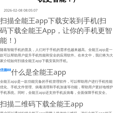
2026-02-08 08:05:07
扫描全能王app下载安装到手机(扫
码下载全能王App，让你的手机更智
能！)
随着智能手机的普及，人们对于手机的需求也越来越高。全能王app是一
款可以帮助用户提升手机性能和安全的应用软件。在本文中，我们将为大
家介绍如何扫描全能王app下载安装到手机。
什么是全能王app
优德88
全能王app是一款功能完备的手机管理软件，可以帮助用户进行手机性能
优化、手机文件管理、病毒清理和手机加速等功能，帮助用户更好地维护
手机系统。同时，全能王app还支持手机反病毒，全面保障手机安全。
扫描二维码下载全能王app