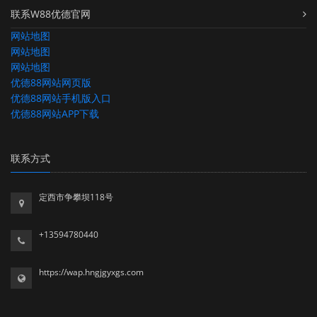
联系W88优德官网
网站地图
网站地图
网站地图
优德88网站网页版
优德88网站手机版入口
优德88网站APP下载
联系方式
定西市争攀坝118号
+13594780440
https://wap.hngjgyxgs.com