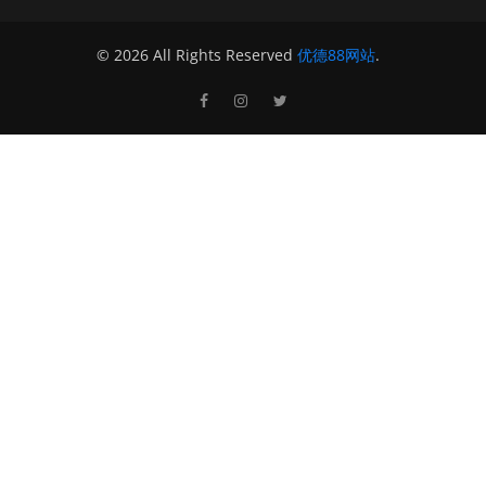
© 2026 All Rights Reserved
优德88网站
.